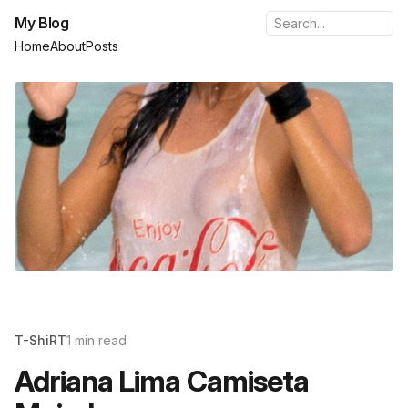
My Blog
Home
About
Posts
T-ShiRT
1 min read
Adriana Lima Camiseta