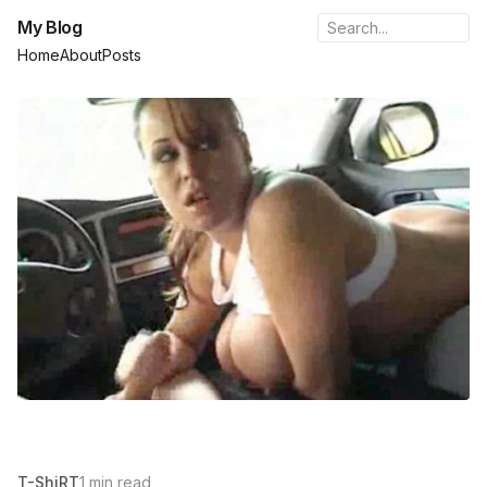
My Blog
Home
About
Posts
T-ShiRT
1 min read