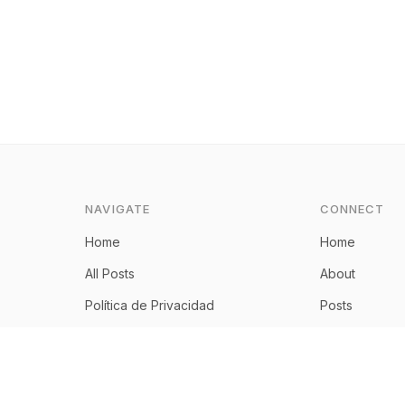
NAVIGATE
CONNECT
Home
Home
All Posts
About
Política de Privacidad
Posts
Aviso Legal
RSS Feed
Política de Cookies