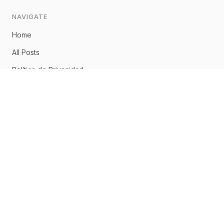
NAVIGATE
Home
All Posts
Política de Privacidad
Aviso Legal
Política de Cookies
CONNECT
Home
About
Posts
RSS Feed