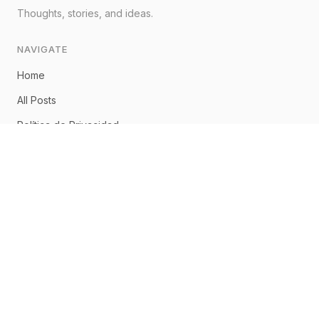
Thoughts, stories, and ideas.
NAVIGATE
Home
All Posts
Política de Privacidad
Aviso Legal
Política de Cookies
CONNECT
Home
About
Posts
RSS Feed