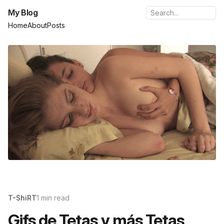
My Blog
Home
About
Posts
T-ShiRT
1 min read
Gifs de Tetas y más Tetas