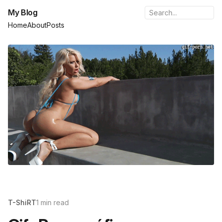
My Blog
Home
About
Posts
T-ShiRT
1 min read