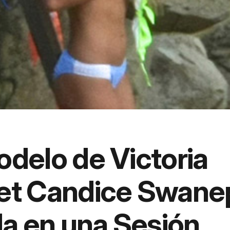
odelo de Victoria
et Candice Swane
da en una Sesión