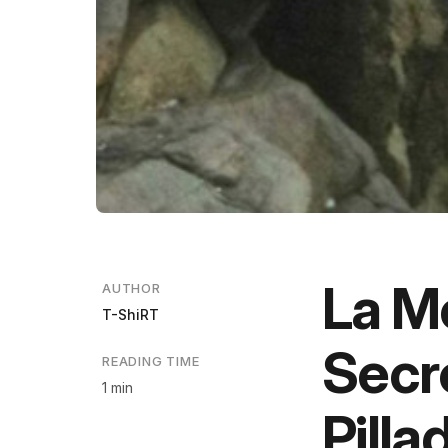
La M
AUTHOR
T-ShiRT
Secr
READING TIME
1 min
Pilla