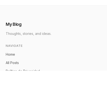
My Blog
Thoughts, stories, and ideas.
NAVIGATE
Home
All Posts
Política de Privacidad
Aviso Legal
Política de Cookies
CONNECT