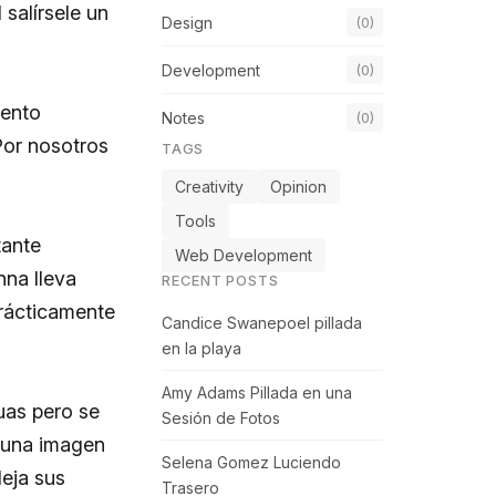
salírsele un
Design
(0)
Development
(0)
mento
Notes
(0)
Por nosotros
TAGS
Creativity
Opinion
Tools
tante
Web Development
nna lleva
RECENT POSTS
rácticamente
Candice Swanepoel pillada
en la playa
Amy Adams Pillada en una
uas pero se
Sesión de Fotos
 una imagen
Selena Gomez Luciendo
eja sus
Trasero