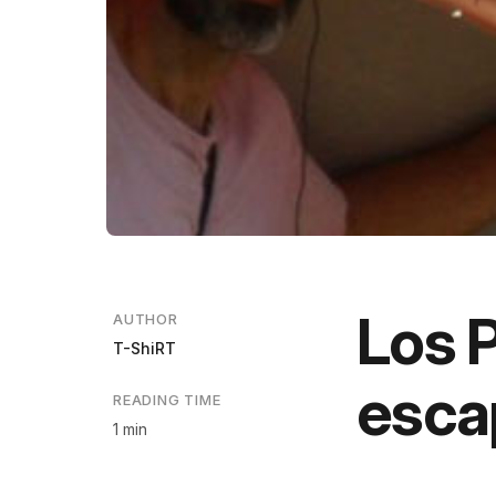
Los 
AUTHOR
T-ShiRT
esca
READING TIME
1 min