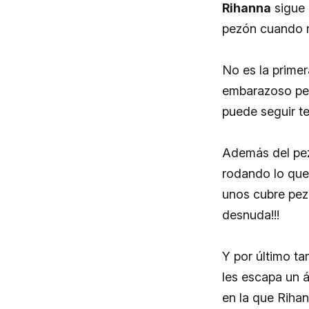
Rihanna
sigue 
pezón cuando r
No es la prime
embarazoso per
puede seguir t
Además del pez
rodando lo que
unos cubre pez
desnuda!!!
Y por último t
les escapa un 
en la que Riha