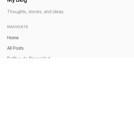
Thoughts, stories, and ideas.
NAVIGATE
Home
All Posts
Política de Privacidad
Aviso Legal
Política de Cookies
CONNECT
Home
About
Posts