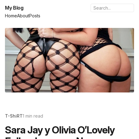
My Blog
Home
About
Posts
T-ShiRT
1 min read
Sara Jay y Olivia O’Lovely