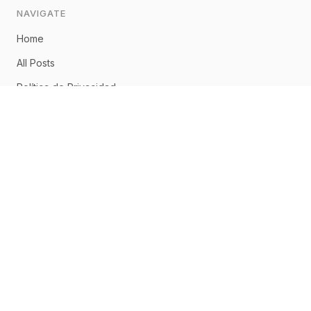
NAVIGATE
Home
All Posts
Política de Privacidad
Aviso Legal
Política de Cookies
CONNECT
Home
About
Posts
RSS Feed